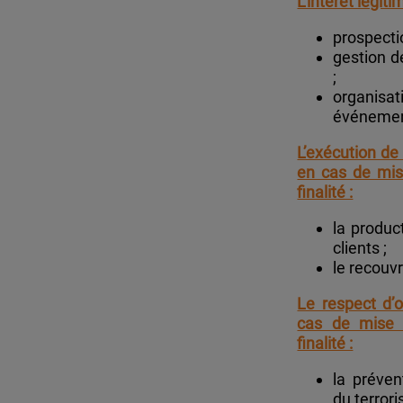
L’intérêt légit
prospecti
gestion de
;
organisa
événemen
L’exécution de
en cas de mis
finalité :
la product
clients ;
le recouv
Le respect d’o
cas de mise 
finalité :
la préve
du terrori