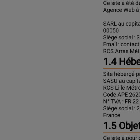
Ce site a été
Agence Web à L
SARL au capita
00050
Siège social :
Email : conta
RCS Arras Mét
1.4 Héb
Site hébergé 
SASU au capita
RCS Lille Mét
Code APE 262
N° TVA : FR 22
Siège social : 
France
1.5 Objet
Ce site a pour 