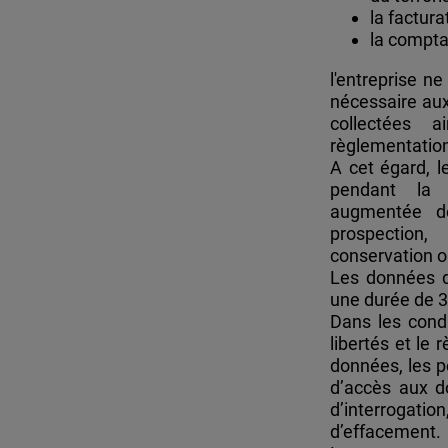
la factura
la comptab
l'entreprise n
nécessaire aux
collectées 
règlementation
A cet égard, 
pendant la d
augmentée d
prospection,
conservation o
Les données d
une durée de 3
Dans les condi
libertés et le
données, les p
d’accès aux do
d’interrogat
d’effacement.