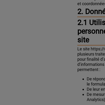
et coordonnée
2. Donné
2.1 Util
personne
site
Le site https:
plusieurs trai
pour finalité 
d’informations
permettent :
De répond
le formul
De leur e
De mesure
Analytics)