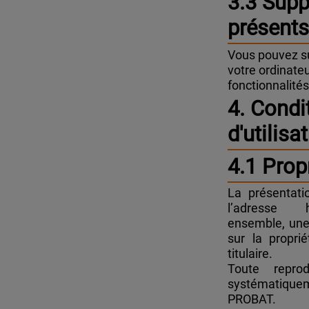
3.3 Supp
présents
Vous pouvez su
votre ordinateu
fonctionnalités
4. Condi
d'utilisa
4.1 Propr
La présentati
l’adresse ht
ensemble, une
sur la propri
titulaire.
Toute reprod
systématique
PROBAT.