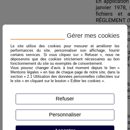
En application
janvier 1978, 
fichiers et 
RÈGLEMENT (UE)
protection d
traitement de
Gérer mes cookies
libre circula
général sur la
Le site utilise des cookies pour mesurer et améliorer les
performances du site, personnaliser son affichage, fournir
vous disposez
certains services. Si vous cliquez sur « Refuser », nous ne
rectification, 
déposerons que des cookies strictement nécessaires au bon
fonctionnement du site ou exemptés de consentement.
et d’oppositio
Vous pouvez changer d’avis à tout moment depuis le lien «
Mentions légales » en bas de chaque page de notre site, dans la
section « 2.1 Utilisation des données personnelles collectées sur
Pour exercer 
le site » en cliquant sur le bouton « Editer les cookies ».
suivante : con
Le responsabl
son siège so
Refuser
ROUBAIX.
Personnaliser
Les informatio
de nos client
aucun autre re