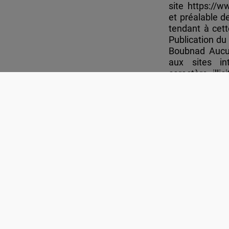
site https://w
et préalable 
tendant à cett
Publication du
Boubnad Aucun
aux sites in
caractère illi
xénophobe ou p
du plus grand
L’établissemen
le site est sou
Tous les lien
autre qu’une 
leur contenu, 
des éditeurs 
mais non exc
graphique (te
document mult
.mp4, .wmv, 
rédactionnel (t