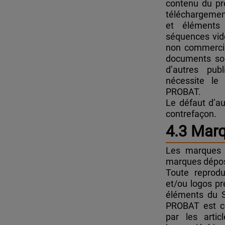
contenu du pr
téléchargement
et éléments
séquences vidé
non commercia
documents son
d’autres pub
nécessite le
PROBAT.
Le défaut d’au
contrefaçon.
4.3 Mar
Les marques e
marques dépos
Toute reprodu
et/ou logos pr
éléments du S
PROBAT est co
par les arti