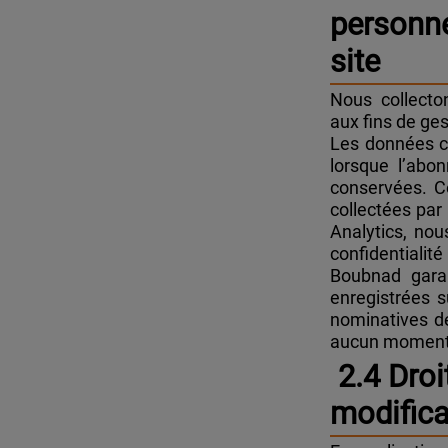
personne
site
Nous collecto
aux fins de ge
Les données c
lorsque l’abo
conservées. C
collectées par
Analytics, nou
confidentiali
Boubnad garan
enregistrées s
nominatives de
aucun moment
2.4 Droi
modifica