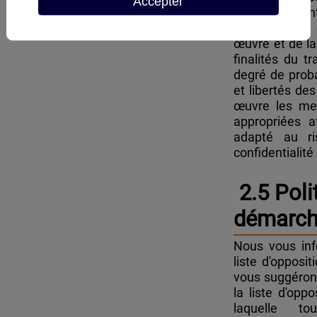
Accepter
Conformément 
de l’état des
œuvre et de la
finalités du t
degré de probab
et libertés d
œuvre les mes
appropriées a
adapté au ri
confidentialit
2.5 Poli
démarch
Nous vous info
liste d'opposi
vous suggérons
la liste d'op
laquelle to