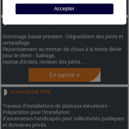
En savoir +
Accepter
Ravalement de façade
Gommage basse pression - Dégradation des joints et
rempaillage
Rejointoiement au mortier de chaux à la teinte dénie
pour le client - Sablage,
reprise d’éclats, révision des joints ...
En savoir +
Accessibilité PMR
Travaux d’installations de plateaux élévateurs -
Préparation pour l’installation
d’ascenseurs handicapés pour collectivités publiques
et domaines privés.