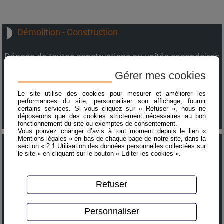
Démolition - Construction
Dépose de toutes constructions ou unités secondaires
(faux plafond par exemple) avec protections et
Gérer mes cookies
sécurisation Démolition d’allège
avec les évacuations nécessaires ...
Le site utilise des cookies pour mesurer et améliorer les
performances du site, personnaliser son affichage, fournir
certains services. Si vous cliquez sur « Refuser », nous ne
En savoir +
déposerons que des cookies strictement nécessaires au bon
fonctionnement du site ou exemptés de consentement.
Vous pouvez changer d’avis à tout moment depuis le lien «
Mentions légales » en bas de chaque page de notre site, dans la
Rénovation - Entretien - Maintenance
section « 2.1 Utilisation des données personnelles collectées sur
le site » en cliquant sur le bouton « Editer les cookies ».
Réhabilitation et adaptation sur l’existant -
Agrandissement des espaces
Refuser
Construction de garages - Mise en place de murs de
soutien pour vérandas
Installation de bordures trottoir et pavage ...
Personnaliser